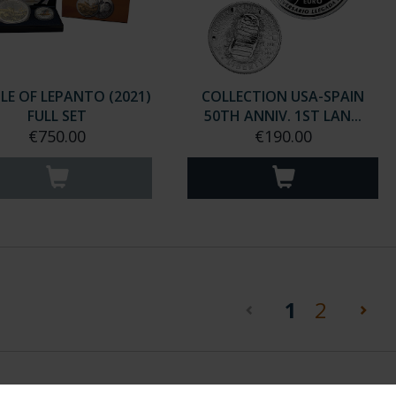
LE OF LEPANTO (2021)
COLLECTION USA-SPAIN
FULL SET
50TH ANNIV. 1ST LAN...
€750.00
€190.00
(current)
1
2