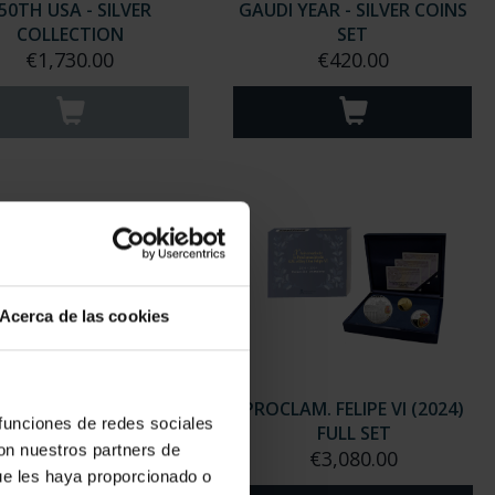
50TH USA - SILVER
GAUDI YEAR - SILVER COINS
COLLECTION
SET
€1,730.00
€420.00
Acerca de las cookies
 MUSEUM'S II - SILVER
PROCLAM. FELIPE VI (2024)
 funciones de redes sociales
COINS SET
FULL SET
con nuestros partners de
€420.00
€3,080.00
ue les haya proporcionado o