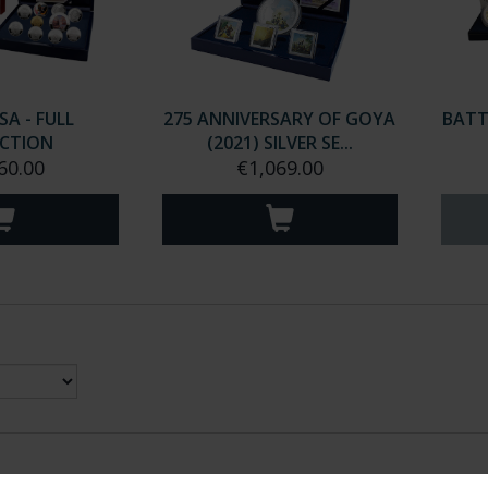
SA - FULL
275 ANNIVERSARY OF GOYA
BATT
ECTION
(2021) SILVER SE...
60.00
€1,069.00