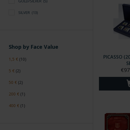
GOLD/SILVER
(5)
SILVER
(13)
Shop by Face Value
PICASSO (2
1,5 €
(10)
S
€97
5 €
(2)
50 €
(2)
200 €
(1)
400 €
(1)