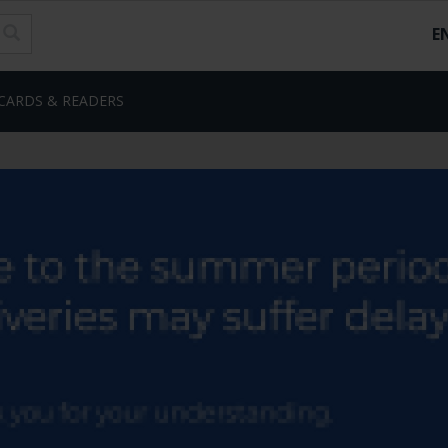
E
CARDS & READERS