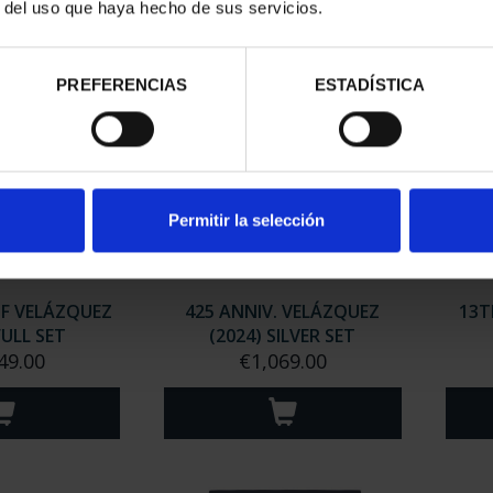
r del uso que haya hecho de sus servicios.
PREFERENCIAS
ESTADÍSTICA
Permitir la selección
OF VELÁZQUEZ
425 ANNIV. VELÁZQUEZ
13T
FULL SET
(2024) SILVER SET
49.00
€1,069.00