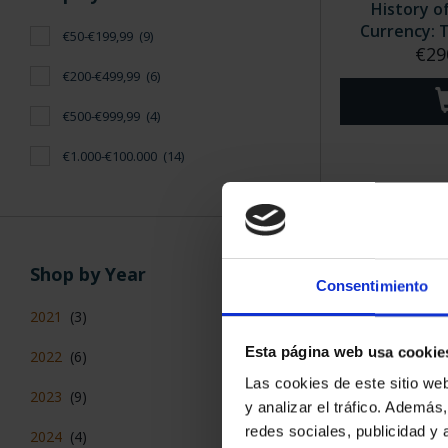
History o
Currency: T
€50-€199,99
(9)
€29
€200-€499,99
(6)
€500-€999,99
(4)
€1.000-€100.000
(14)
Shop by Year
Consentimiento
2021
(3)
Esta página web usa cookie
2022
(6)
GAUDI YEAR
Las cookies de este sitio we
GOLD C
2023
(9)
y analizar el tráfico. Ademá
€3,7
redes sociales, publicidad y
2024
(4)