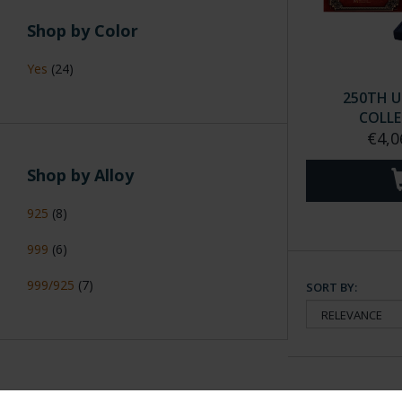
Shop by Color
Yes
(24)
250TH U
COLL
€4,0
Shop by Alloy
925
(8)
999
(6)
999/925
(7)
SORT BY: