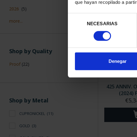
que hayan recopilado a parti
2026
(5)
Selección
more...
NECESARIAS
de
consentimiento
Shop by Quality
Denegar
Proof
(22)
425 ANNIV. 
(2024) 
€5,3
Shop by Metal
CUPRONICKEL
(11)
GOLD
(3)