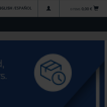
NGLISH
/
0,00 €
0
ITEMS