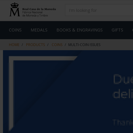
Skip
Skip
to
to
content
navigation
menu
COINS
MEDALS
BOOKS & ENGRAVINGS
GIFTS
HOME
PRODUCTS
COINS
MULTI-COIN ISSUES