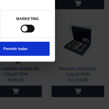
MARKETING
Permitir todas
H IBERIAN-AMERICAN
PICASSO (2023) FULL
COLLECTION
COLLECTION
€595.00
€2,128.00