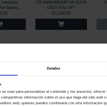
f Canadian
275 ANNIVERSARY OF GOYA
2
he Spanis...
(2021) FULL SET
0.00
€5,349.00
Detalles
s
 - 100 EURO
MINT MUSEUM'S II - GOLD
MINT
b se usan para personalizar el contenido y los anuncios, ofrecer
OINS SET
COINS SET
s, compartimos información sobre el uso que haga del sitio web 
35.00
€6,170.00
 análisis web, quienes pueden combinarla con otra información q