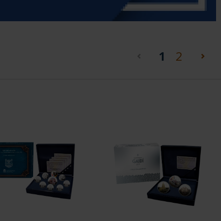
(current)
1
2