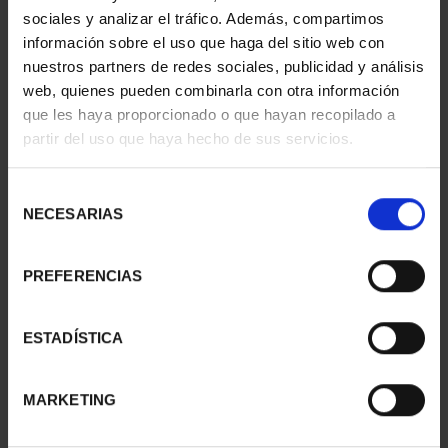
sociales y analizar el tráfico. Además, compartimos
información sobre el uso que haga del sitio web con
nuestros partners de redes sociales, publicidad y análisis
web, quienes pueden combinarla con otra información
que les haya proporcionado o que hayan recopilado a
partir del uso que haya hecho de sus servicios.
Selección
NECESARIAS
de
consentimiento
PREFERENCIAS
13TH IBERIAN-
PICASSO (2023) FULL
AMERICAN COLLECTION
COLLECTION
ESTADÍSTICA
€595.00
€2,128.00
MARKETING