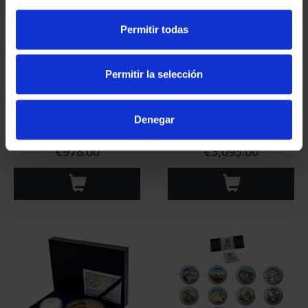
Permitir todas
Permitir la selección
Denegar
PICASSO (2023)
SOROLLA CENTENARY
OUNCES SET
(2023) FULL SET
€978.00
€3,093.00