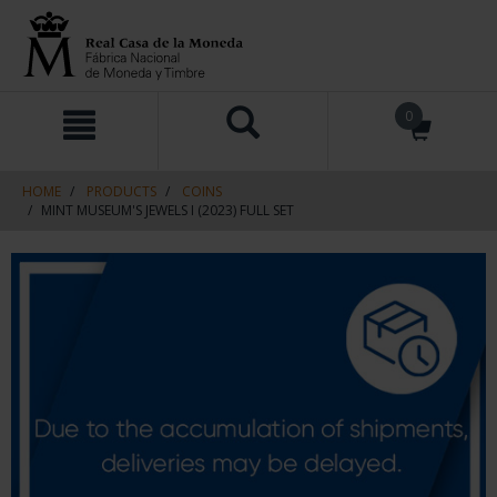
Skip
Skip
0
to
to
content
navigation
menu
HOME
PRODUCTS
COINS
MINT MUSEUM'S JEWELS I (2023) FULL SET