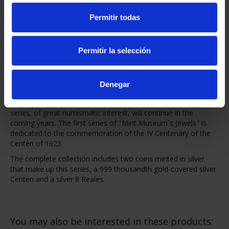
9 In Stock
Permitir todas
ADD TO CART
Permitir la selección
Share
Denegar
This year, 2023, a new series of collectible coins called "Mint
Museum´s Jewels" begins. The motifs that will make up this
series, of great numismatic interest, will continue in the
coming years. The first series of "Mint Museum´s Jewels" is
dedicated to the commemoration of the IV Centenary of the
Centén of 1623.
The complete collection includes two coins minted in silver
that make up this series, a 999 thousandth gold-covered silver
Centen and a silver 8 Reales.
You may also be interested in these products: