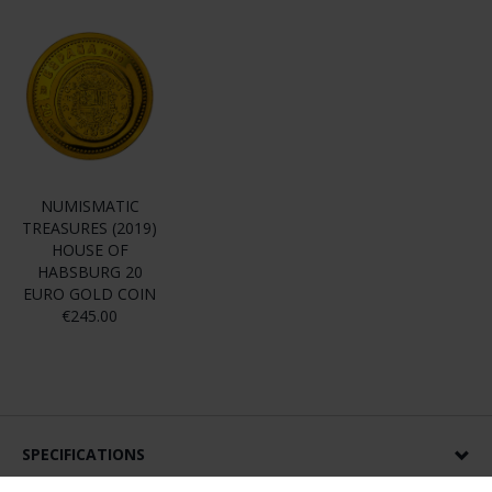
NUMISMATIC
TREASURES (2019)
HOUSE OF
HABSBURG 20
EURO GOLD COIN
€245.00
SPECIFICATIONS