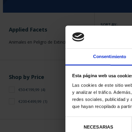
SORT BY:
Applied Facets
Animales en Peligro de Extinción
Consentimiento
5 Products foun
Esta página web usa cookie
Shop by Price
Las cookies de este sitio we
€50-€199,99
(4)
y analizar el tráfico. Ademá
redes sociales, publicidad y
€200-€499,99
(1)
que hayan recopilado a parti
Selección
NECESARIAS
de