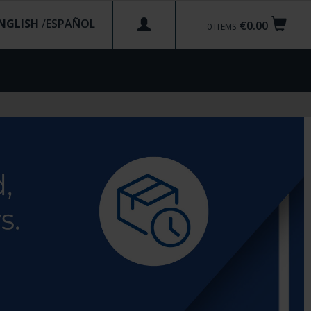
NGLISH
/
€0.00
0
ITEMS