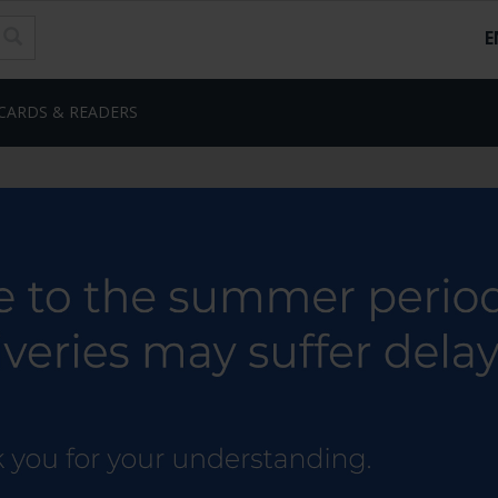
E
CARDS & READERS