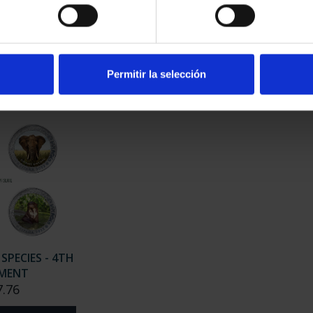
 SPECIES -
ENDANGERED SPECIES - 2ND
ENDA
IRST COINS
SHIPMENT
.76
€67.76
Permitir la selección
SPECIES - 4TH
PMENT
7.76