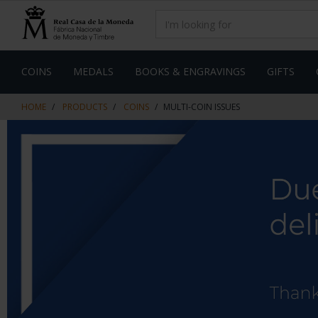
Skip
Skip
to
to
content
navigation
menu
COINS
MEDALS
BOOKS & ENGRAVINGS
GIFTS
HOME
PRODUCTS
COINS
MULTI-COIN ISSUES