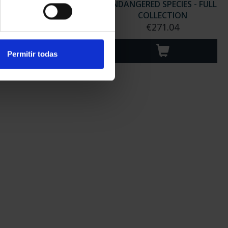
NGERED SPECIES - 3RD
ENDANGERED SPECIES - FULL
SHIPMENT
COLLECTION
€67.76
€271.04
Permitir todas