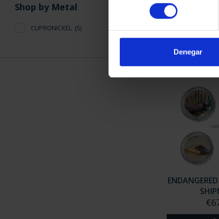
ENDANGERED
consentimiento
Shop by Metal
ALBUM+4 F
€67
CUPRONICKEL
(5)
Denegar
ENDANGERED 
SHI
€6