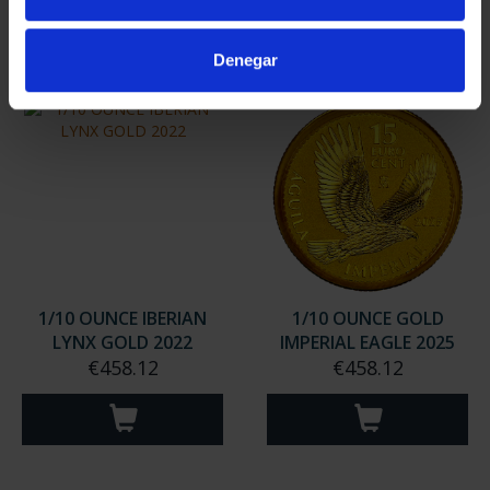
Denegar
1/10 OUNCE IBERIAN
1/10 OUNCE GOLD
LYNX GOLD 2022
IMPERIAL EAGLE 2025
€458.12
€458.12