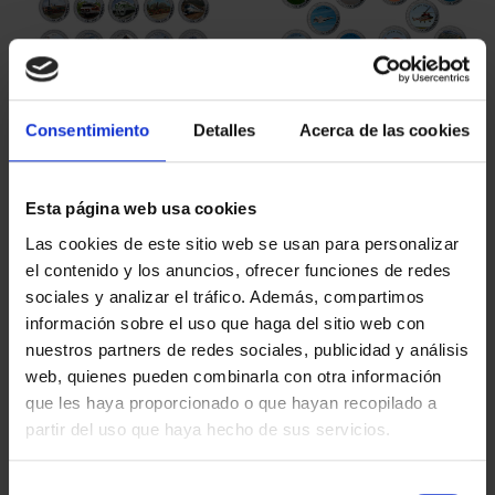
HISTORY OF RAILWAYS
HISTORY OF AVIATION -
- FULL SUBSCRIPTION
SUBSCRIPTION
Consentimiento
Detalles
Acerca de las cookies
€338.80
€338.80
Only for registered users
Only for registered users
Esta página web usa cookies
Las cookies de este sitio web se usan para personalizar
el contenido y los anuncios, ofrecer funciones de redes
sociales y analizar el tráfico. Además, compartimos
información sobre el uso que haga del sitio web con
nuestros partners de redes sociales, publicidad y análisis
web, quienes pueden combinarla con otra información
que les haya proporcionado o que hayan recopilado a
partir del uso que haya hecho de sus servicios.
SUBSCRIPTION
SUBSCRIPTION
CAPITALS OF SPAIN 1
CAPITALS OF SPAIN 2
Selección