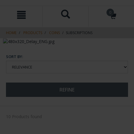
Skip
Skip
0
to
to
content
navigation
menu
HOME
PRODUCTS
COINS
SUBSCRIPTIONS
SORT BY:
REFINE
10 Products found