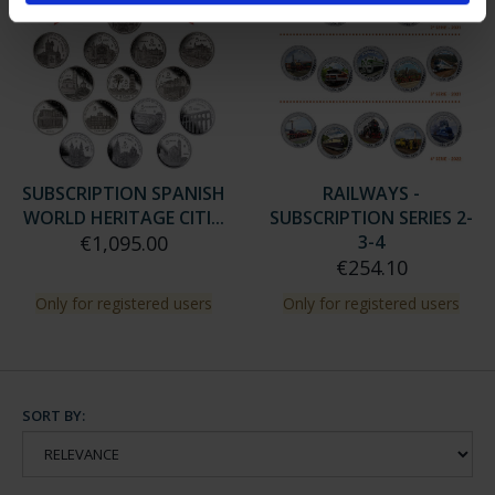
SUBSCRIPTION SPANISH
RAILWAYS -
WORLD HERITAGE CITI...
SUBSCRIPTION SERIES 2-
€1,095.00
3-4
€254.10
Only for registered users
Only for registered users
SORT BY: