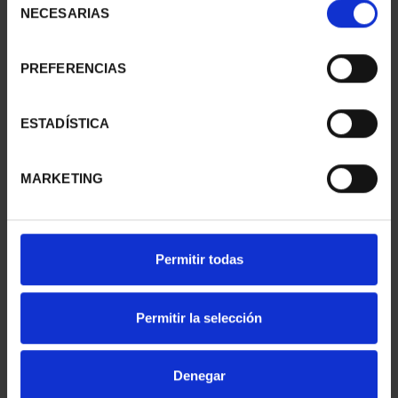
€949.00
€949.00
NECESARIAS
de
Only for registered users
Only for registered users
consentimiento
PREFERENCIAS
ESTADÍSTICA
MARKETING
SUBSCRIPTION
Permitir todas
SUBSCRIPTION
CAPITALS OF SPAIN 3
CAPITALS OF SPAIN 4
€949.00
€949.00
Permitir la selección
Only for registered users
Only for registered users
Denegar