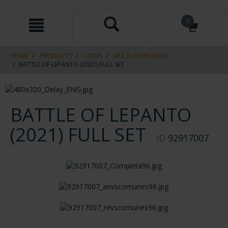
Skip
Skip
0
to
to
content
navigation
menu
HOME
PRODUCTS
COINS
MULTI-COIN ISSUES
BATTLE OF LEPANTO (2021) FULL SET
BATTLE OF LEPANTO
(2021) FULL SET
ID
92917007