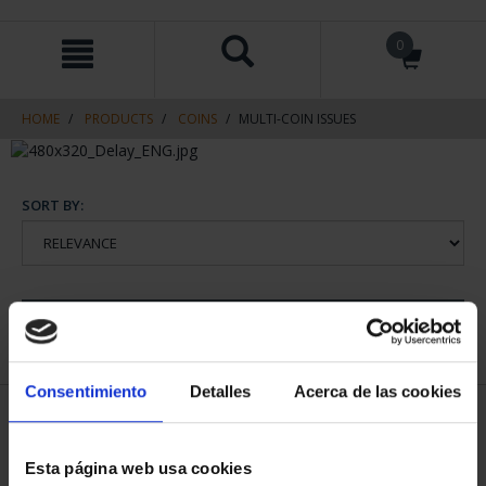
Skip
Skip
0
to
to
content
navigation
menu
HOME
PRODUCTS
COINS
MULTI-COIN ISSUES
SORT BY:
REFINE
Consentimiento
Detalles
Acerca de las cookies
1 Products found
Esta página web usa cookies