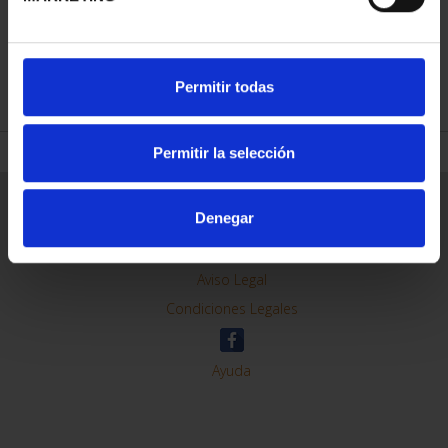
REFINE
Permitir todas
Permitir la selección
General Information
Denegar
Contacto
Preguntas Frequentes (FAQs)
Aviso Legal
Condiciones Legales
Ayuda