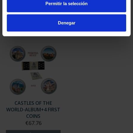
SHIPMENT
SHIPMENT
Permitir la selección
€67.76
€67.76
Denegar
CASTLES OF THE
WORLD-ALBUM+4 FIRST
COINS
€67.76