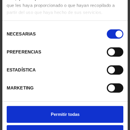
que les haya proporcionado o que hayan recopilado a
CASTLES OF THE
CASTLES OF THE
partir del uso que haya hecho de sus servicios.
WORLD - FULL
WORLD - 3RD
COLLECTION
SHIPMENT
€271.04
€67.76
Selección
NECESARIAS
de
consentimiento
PREFERENCIAS
ESTADÍSTICA
MARKETING
Permitir todas
CASTLES OF THE
CASTLES OF THE
WORLD - 4TH
WORLD - 2ND