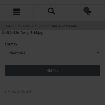
Skip
Skip
0
to
to
content
navigation
menu
HOME
PRODUCTS
COINS
MULTI-COIN ISSUES
SORT BY:
REFINE
9 Products found