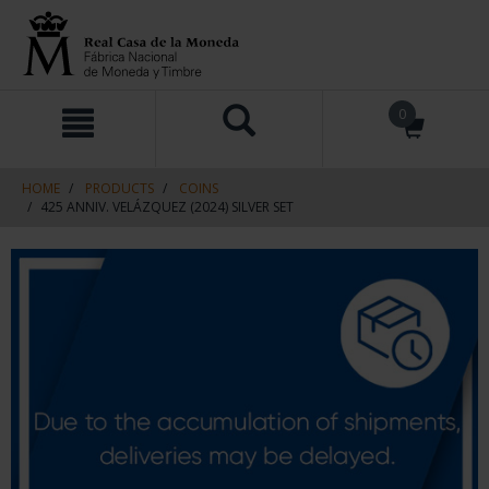
Skip
Skip
0
to
to
content
navigation
menu
HOME
PRODUCTS
COINS
425 ANNIV. VELÁZQUEZ (2024) SILVER SET