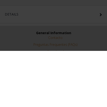
DETAILS
General Information
Contacto
Preguntas Frequentes (FAQs)
Aviso Legal
Condiciones Legales
Ayuda