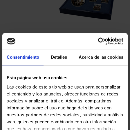
Consentimiento
Detalles
Acerca de las cookies
Esta página web usa cookies
Las cookies de este sitio web se usan para personalizar
€1,069.00
el contenido y los anuncios, ofrecer funciones de redes
sociales y analizar el tráfico. Además, compartimos
€883.47 (Taxes not incl.)
información sobre el uso que haga del sitio web con
nuestros partners de redes sociales, publicidad y análisis
web, quienes pueden combinarla con otra información
que les haya proporcionado o que hayan recopilado a