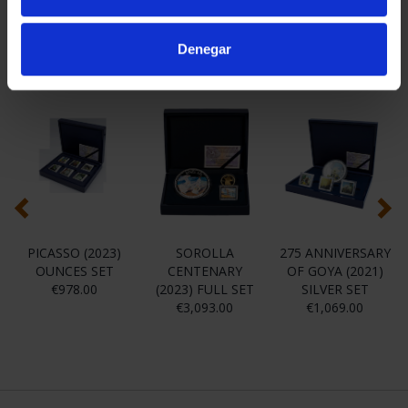
Denegar
You may also be interested in these products:
PICASSO (2023)
SOROLLA
275 ANNIVERSARY
OUNCES SET
CENTENARY
OF GOYA (2021)
€978.00
(2023) FULL SET
SILVER SET
€3,093.00
€1,069.00