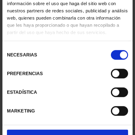
información sobre el uso que haga del sitio web con
nuestros partners de redes sociales, publicidad y análisis
web, quienes pueden combinarla con otra información
1/10 OUNCE GOLD
1/10 OUNCE GOLD
que les haya proporcionado o que hayan recopilado a
BROWN BEAR 2026
CARTHUSIAN HORSE
partir del uso que haya hecho de sus servicios.
€458.12
2024
€458.12
Selección
NECESARIAS
de
consentimiento
PREFERENCIAS
ESTADÍSTICA
MARKETING