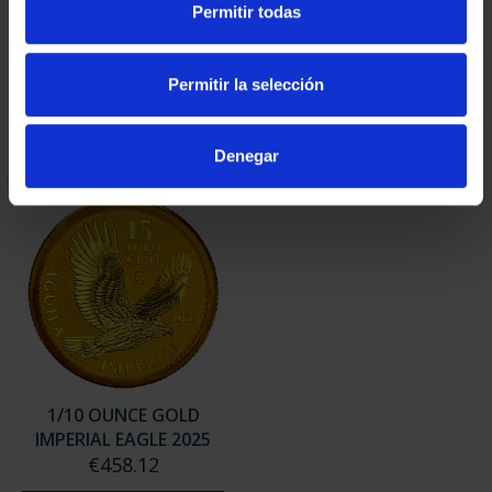
Permitir todas
1/10 OUNCE GOLD
1/10 OUNCE IBERIAN
"BULL" 2023
LYNX GOLD 2022
€458.12
€458.12
Permitir la selección
Denegar
1/10 OUNCE GOLD
IMPERIAL EAGLE 2025
€458.12