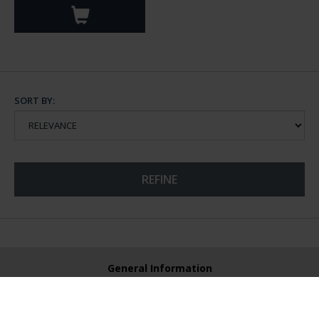
SORT BY:
REFINE
General Information
Contacto
Preguntas Frequentes (FAQs)