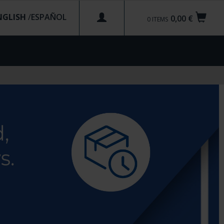
NGLISH
/
0,00 €
0
ITEMS