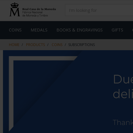
Skip
Skip
to
to
content
navigation
menu
COINS
MEDALS
BOOKS & ENGRAVINGS
GIFTS
HOME
PRODUCTS
COINS
SUBSCRIPTIONS