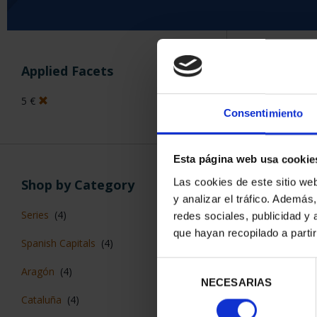
SORT BY:
Applied Facets
5 €
Consentimiento
5 Products foun
Esta página web usa cookie
Las cookies de este sitio we
Shop by Category
y analizar el tráfico. Ademá
Series
(4)
redes sociales, publicidad y
que hayan recopilado a parti
Spanish Capitals
(4)
Selección
Aragón
(4)
NECESARIAS
de
Cataluña
(4)
consentimiento