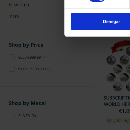
SUBSCRIPTI
Madrid
(4)
OF SP
€94
more...
Denegar
Only for reg
Shop by Price
€500-€999,99
(4)
€1.000-€100.000
(1)
SUBSCRIPT
Shop by Metal
WORLD HERI
€1,0
SILVER
(5)
Only for reg