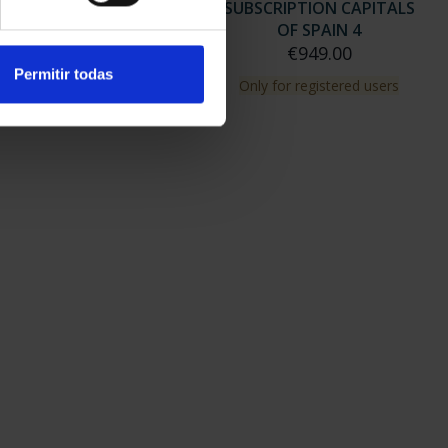
SCRIPTION CAPITALS
SUBSCRIPTION CAPITALS
OF SPAIN 3
OF SPAIN 4
€949.00
€949.00
Permitir todas
ly for registered users
Only for registered users