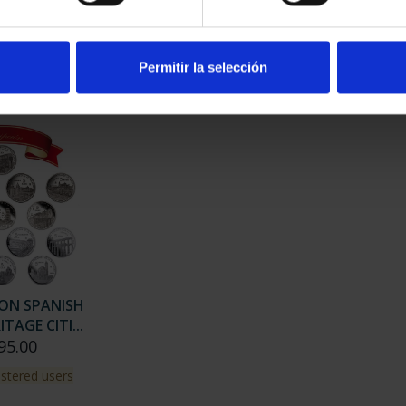
ON CAPITALS
SUBSCRIPTION CAPITALS
SUB
AIN 1
OF SPAIN 2
9.00
€949.00
Permitir la selección
istered users
Only for registered users
On
ION SPANISH
TAGE CITI...
95.00
istered users