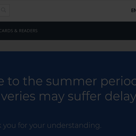
E
CARDS & READERS