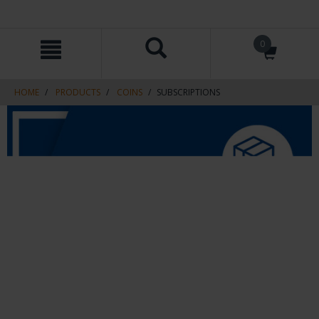
Skip
Skip
0
to
to
content
navigation
menu
HOME
PRODUCTS
COINS
SUBSCRIPTIONS