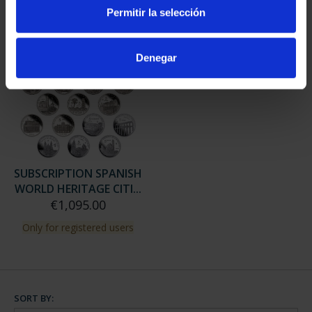
Permitir la selección
Denegar
SUBSCRIPTION SPANISH
WORLD HERITAGE CITI...
€1,095.00
Only for registered users
SORT BY: