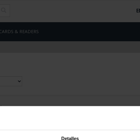
E
CARDS & READERS
d
Detalles