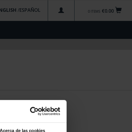
NGLISH
/
€0.00
0
ITEMS
Acerca de las cookies