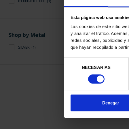
€1.000-€100.000
(1)
Esta página web usa cookie
Las cookies de este sitio we
y analizar el tráfico. Ademá
Shop by Metal
redes sociales, publicidad y
SUBSCRIPTI
SILVER
(1)
que hayan recopilado a parti
WORLD HERIT
€1,0
Selección
Only for reg
NECESARIAS
de
consentimiento
SORT BY:
Denegar