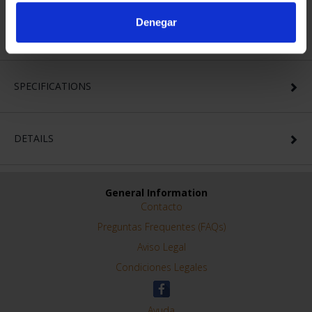
letters, is the inscription COPA MUNDIAL DE LA FIFA 2026™.
Denegar
SPECIFICATIONS
DETAILS
General Information
Contacto
Preguntas Frequentes (FAQs)
Aviso Legal
Condiciones Legales
Ayuda