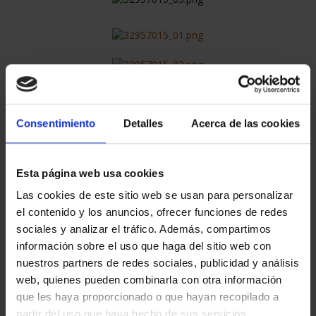
€1,260.00
Consentimiento
Detalles
Acerca de las cookies
¡NO TAXES!
Esta página web usa cookies
Las cookies de este sitio web se usan para personalizar
el contenido y los anuncios, ofrecer funciones de redes
sociales y analizar el tráfico. Además, compartimos
25 In Stock
información sobre el uso que haga del sitio web con
nuestros partners de redes sociales, publicidad y análisis
ADD TO CART
web, quienes pueden combinarla con otra información
que les haya proporcionado o que hayan recopilado a
Share
partir del uso que haya hecho de sus servicios.