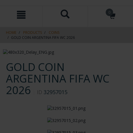
Skip
Skip
0
to
to
content
navigation
menu
HOME
PRODUCTS
COINS
GOLD COIN ARGENTINA FIFA WC 2026
GOLD COIN
ARGENTINA FIFA WC
2026
ID
32957015