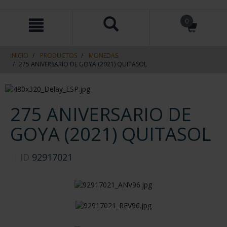
saltar
Saltar
0
al
al
contenido
men
de
navegacin
INICIO
PRODUCTOS
MONEDAS
275 ANIVERSARIO DE GOYA (2021) QUITASOL
275 ANIVERSARIO DE
GOYA (2021) QUITASOL
ID
92917021