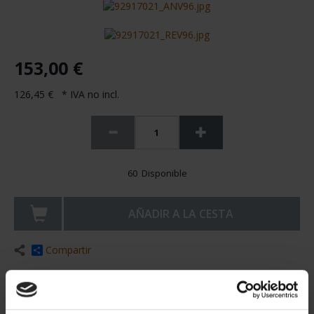
153,00 €
126,45 € * IVA no incl.
60 Disponible
AÑADIR A LA CESTA
Compartir
Con motivo del 275 Aniversario del nacimiento de Francisco de
Goya, la F.N.M.T. – R.C.M. emite una serie de monedas de