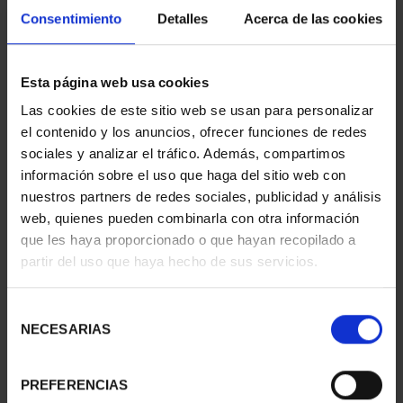
colección destinadas a conmemorar dicho acontecimiento.
Consentimiento
Detalles
Acerca de las cookies
En el anverso de esta moneda se reproduce en colores la obra
titulada «El quitasol», realizada por Francisco de Goya y
Esta página web usa cookies
Lucientes en 1777, que se conserva en el Museo Nacional del
Prado, de Madrid. Rodea los motivos y leyendas una gráfila
Las cookies de este sitio web se usan para personalizar
alegórica a la madroñera goyesca (redecilla con madroños,
el contenido y los anuncios, ofrecer funciones de redes
para recoger ligeramente el pelo).
sociales y analizar el tráfico. Además, compartimos
información sobre el uso que haga del sitio web con
En el reverso (común a las tres piezas), se reproduce la
estatua de Goya, realizada por Mariano Benlliure Gil en 1902 y
nuestros partners de redes sociales, publicidad y análisis
situada delante de la Puerta de Goya del Museo Nacional del
web, quienes pueden combinarla con otra información
Prado, de Madrid. Rodea los motivos y leyendas una gráfila
que les haya proporcionado o que hayan recopilado a
alegórica a la madroñera goyesca.
partir del uso que haya hecho de sus servicios.
Selección
NECESARIAS
También le pueden interesar estos productos:
de
consentimiento
PREFERENCIAS