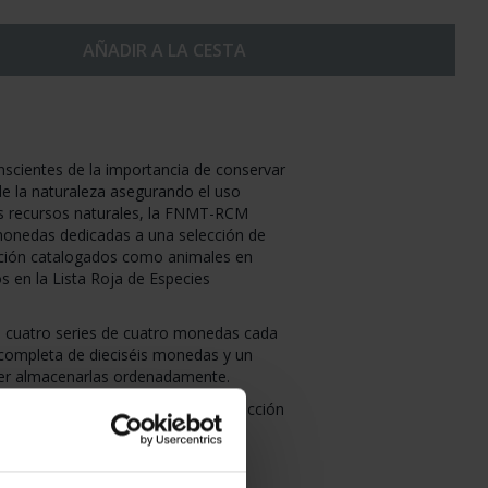
AÑADIR A LA CESTA
nscientes de la importancia de conservar
 de la naturaleza asegurando el uso
los recursos naturales, la FNMT-RCM
monedas dedicadas a una selección de
inción catalogados como animales en
dos en la Lista Roja de Especies
en cuatro series de cuatro monedas cada
 completa de dieciséis monedas y un
er almacenarlas ordenadamente.
luyen, las cuatro monedas de la colección
ientes animales: