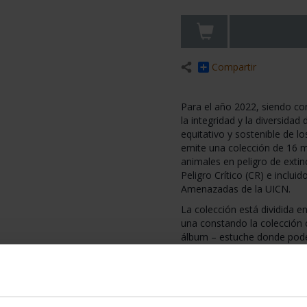
Compartir
Para el año 2022, siendo co
la integridad y la diversidad
equitativo y sostenible de 
emite una colección de 16 
animales en peligro de ext
Peligro Crítico (CR) e inclui
Amenazadas de la UICN.
La colección está dividida 
una constando la colección
álbum – estuche donde pod
En esta tercera serie se inc
que corresponden a los sigu