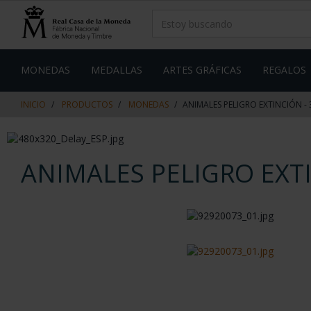
saltar
Saltar
al
al
contenido
men
de
navegacin
MONEDAS
MEDALLAS
ARTES GRÁFICAS
REGALOS
INICIO
PRODUCTOS
MONEDAS
ANIMALES PELIGRO EXTINCIÓN - 
ANIMALES PELIGRO EXTI