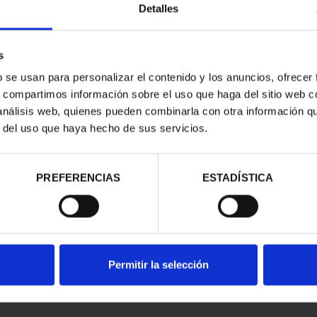
LEMUR DE COLA ANILLAD
Detalles
GORILA
RINOCERONTE DE JAVA
s
TIGRE DE BENGALA
b se usan para personalizar el contenido y los anuncios, ofrecer
s, compartimos información sobre el uso que haga del sitio web 
 análisis web, quienes pueden combinarla con otra información q
r del uso que haya hecho de sus servicios.
PREFERENCIAS
ESTADÍSTICA
Permitir la selección
ANIMALES PELIGRO EXT. ÁLBUM + 4 MONEDAS
67,76 €