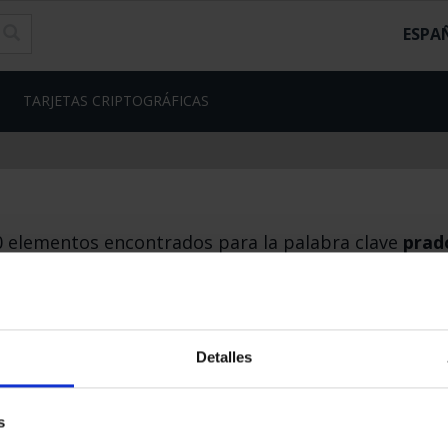
ESPA
TARJETAS CRIPTOGRÁFICAS
0 elementos encontrados para la palabra clave
prad
SEGUIR COMPRANDO
Detalles
nes Legales
|
|
Ayuda
|
s