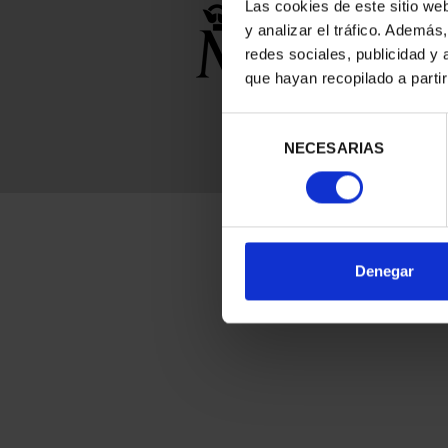
Las cookies de este sitio we
y analizar el tráfico. Ademá
redes sociales, publicidad y
que hayan recopilado a parti
Selección
NECESARIAS
de
consentimiento
Denegar