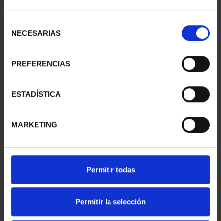
EMILIA PARDO BAZÁN
CENTENARIO DE LA
Selección
NECESARIAS
(2021) 8 REALES
RADIO (2024) 8 REALES
de
140,00 €
140,00 €
consentimiento
PREFERENCIAS
ESTADÍSTICA
MARKETING
Permitir todas
250 ANIV. EEUU -
CIUDADES PATRIMONIO
Permitir la selección
FARRAGUT 8 REALES
II- IBIZA