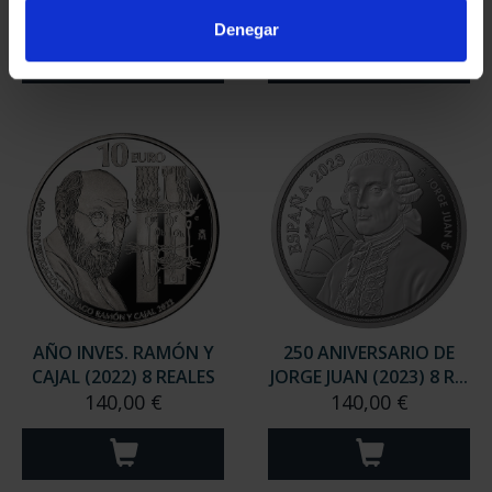
140,00 €
73,00 €
Denegar
AÑO INVES. RAMÓN Y
250 ANIVERSARIO DE
CAJAL (2022) 8 REALES
JORGE JUAN (2023) 8 R...
140,00 €
140,00 €