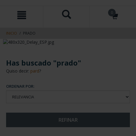
saltar
Saltar
0
al
al
contenido
men
de
navegacin
INICIO
PRADO
Has buscado "prado"
Quiso decir:
pard
?
ORDENAR POR:
REFINAR