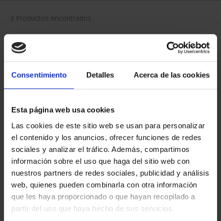
3 Productos encontrados
Consentimiento
Detalles
Acerca de las cookies
Esta página web usa cookies
Las cookies de este sitio web se usan para personalizar
el contenido y los anuncios, ofrecer funciones de redes
CENTENARIO DE
PICASSO (2023) ONZA
sociales y analizar el tráfico. Además, compartimos
SOROLLA (2023) ONZA
"ARLEQUÍN (LEÓNIDE)"
información sobre el uso que haga del sitio web con
PLATA
163,00 €
nuestros partners de redes sociales, publicidad y análisis
153,00 €
web, quienes pueden combinarla con otra información
que les haya proporcionado o que hayan recopilado a
partir del uso que haya hecho de sus servicios.