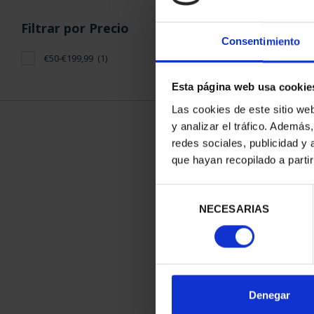
Filtrar por Precio
Consentimiento
€50-€199,99
(1)
Esta página web usa cookie
Las cookies de este sitio we
y analizar el tráfico. Ademá
redes sociales, publicidad y
que hayan recopilado a parti
AÑO INVES. R
(2022) 
Selección
140,
NECESARIAS
de
consentimiento
Denegar