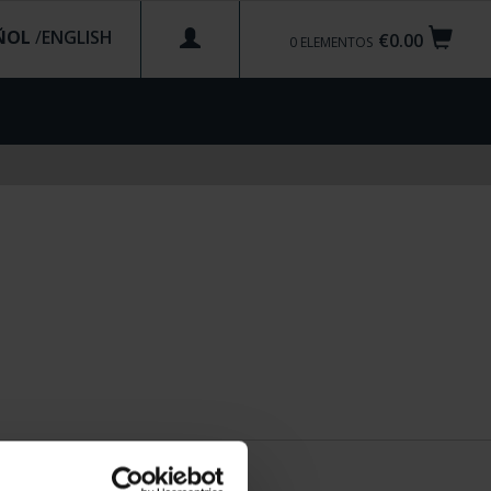
ÑOL
/
€0.00
0
ELEMENTOS