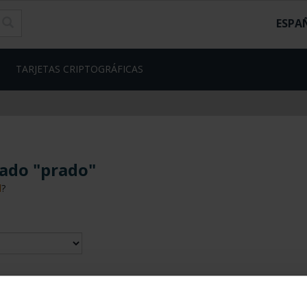
ESPA
TARJETAS CRIPTOGRÁFICAS
ado "prado"
d
?
contrados