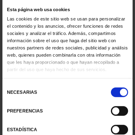
Esta página web usa cookies
Las cookies de este sitio web se usan para personalizar
Has buscado "prado"
el contenido y los anuncios, ofrecer funciones de redes
sociales y analizar el tráfico. Además, compartimos
Quiso decir:
pard
?
información sobre el uso que haga del sitio web con
nuestros partners de redes sociales, publicidad y análisis
ORDENAR POR:
web, quienes pueden combinarla con otra información
que les haya proporcionado o que hayan recopilado a
partir del uso que haya hecho de sus servicios.
REFINAR
Selección
NECESARIAS
de
consentimiento
1 Productos encontrados
PREFERENCIAS
ESTADÍSTICA