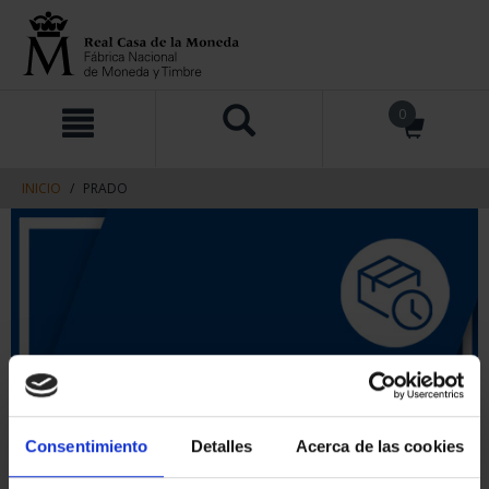
saltar
Saltar
0
al
al
contenido
men
de
navegacin
INICIO
PRADO
Consentimiento
Detalles
Acerca de las cookies