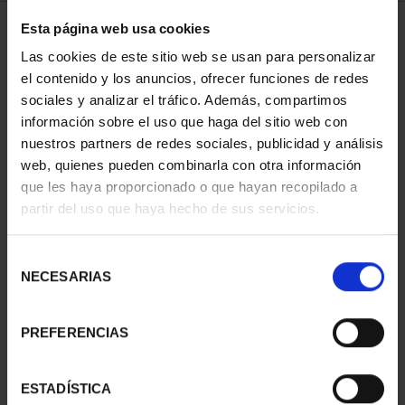
Esta página web usa cookies
1 Productos encontrados
Las cookies de este sitio web se usan para personalizar
el contenido y los anuncios, ofrecer funciones de redes
sociales y analizar el tráfico. Además, compartimos
información sobre el uso que haga del sitio web con
nuestros partners de redes sociales, publicidad y análisis
web, quienes pueden combinarla con otra información
que les haya proporcionado o que hayan recopilado a
partir del uso que haya hecho de sus servicios.
Selección
EMILIA PARDO BAZÁN
NECESARIAS
de
(2021) 8 REALES
consentimiento
140,00 €
PREFERENCIAS
ESTADÍSTICA