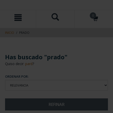
saltar
Saltar
0
al
al
contenido
men
de
navegacin
INICIO
PRADO
Has buscado "prado"
Quiso decir:
pard
?
ORDENAR POR:
REFINAR