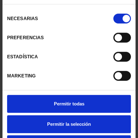
Selección
NECESARIAS
de
consentimiento
PREFERENCIAS
ESTADÍSTICA
MARKETING
CENTENARIO DE
CENTENARIO DE
SOROLLA (2023) ONZA
SOROLLA (2023) 4
PLATA
ESCUDOS
153,00 €
2.330,00 €
Permitir todas
Permitir la selección