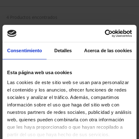
4 Productos encontrados
Consentimiento
Detalles
Acerca de las cookies
Esta página web usa cookies
Las cookies de este sitio web se usan para personalizar
el contenido y los anuncios, ofrecer funciones de redes
sociales y analizar el tráfico. Además, compartimos
CENTENARIO DE
CENTENARIO DE
SOROLLA (2023)
SOROLLA (2023)
información sobre el uso que haga del sitio web con
COLECCIÓN C...
CINCUENTÍN
nuestros partners de redes sociales, publicidad y análisis
3.093,00 €
610,00 €
web, quienes pueden combinarla con otra información
que les haya proporcionado o que hayan recopilado a
partir del uso que haya hecho de sus servicios.