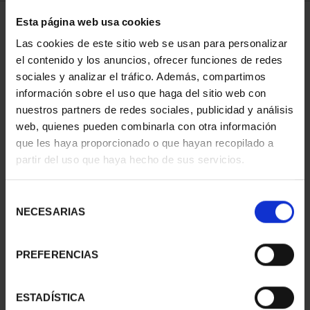
Esta página web usa cookies
1 Productos encontrados
Las cookies de este sitio web se usan para personalizar
el contenido y los anuncios, ofrecer funciones de redes
sociales y analizar el tráfico. Además, compartimos
información sobre el uso que haga del sitio web con
nuestros partners de redes sociales, publicidad y análisis
web, quienes pueden combinarla con otra información
que les haya proporcionado o que hayan recopilado a
partir del uso que haya hecho de sus servicios.
Selección
CIUDADES PATRIMONIO
NECESARIAS
de
II- IBIZA
consentimiento
73,00 €
PREFERENCIAS
ESTADÍSTICA