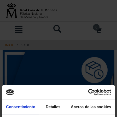
saltar
Saltar
0
al
al
contenido
men
de
navegacin
INICIO
PRADO
Consentimiento
Detalles
Acerca de las cookies