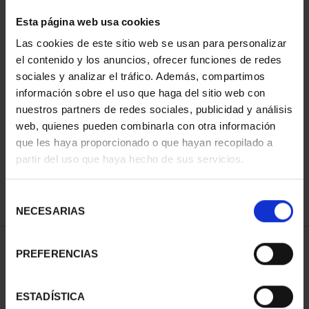
Esta página web usa cookies
Las cookies de este sitio web se usan para personalizar
Has buscado "prado"
el contenido y los anuncios, ofrecer funciones de redes
sociales y analizar el tráfico. Además, compartimos
Quiso decir:
pard
?
información sobre el uso que haga del sitio web con
nuestros partners de redes sociales, publicidad y análisis
ORDENAR POR:
web, quienes pueden combinarla con otra información
que les haya proporcionado o que hayan recopilado a
partir del uso que haya hecho de sus servicios.
REFINAR
Selección
NECESARIAS
de
consentimiento
1 Productos encontrados
PREFERENCIAS
ESTADÍSTICA