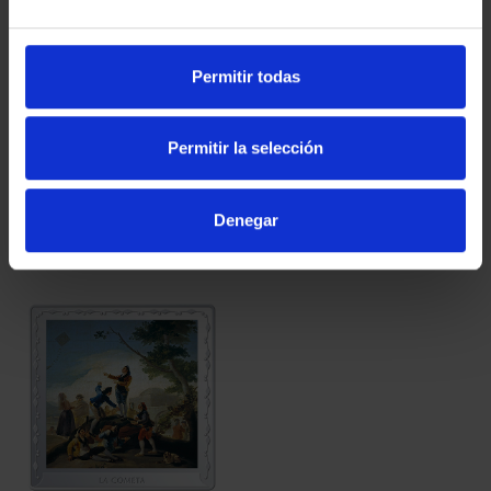
Permitir todas
275 ANIVERSARIO DE
275 ANIVERSARIO DE
GOYA (2021)
GOYA (2021)
COLECCIÓN...
CINCUENTI...
Permitir la selección
1.069,00 €
610,00 €
Denegar