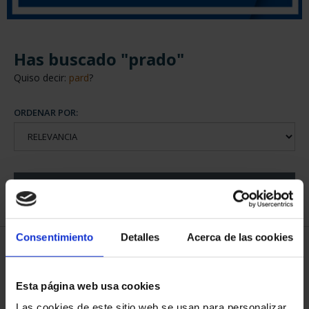
Has buscado "prado"
Quiso decir:
pard
?
ORDENAR POR:
REFINAR
Consentimiento
Detalles
Acerca de las cookies
5 Productos encontrados
Esta página web usa cookies
Las cookies de este sitio web se usan para personalizar