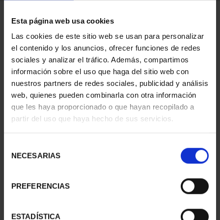
1 Productos encontrados
Esta página web usa cookies
Las cookies de este sitio web se usan para personalizar
el contenido y los anuncios, ofrecer funciones de redes
sociales y analizar el tráfico. Además, compartimos
información sobre el uso que haga del sitio web con
nuestros partners de redes sociales, publicidad y análisis
web, quienes pueden combinarla con otra información
que les haya proporcionado o que hayan recopilado a
partir del uso que haya hecho de sus servicios.
275 ANIVERSARIO DE
Selección
NECESARIAS
GOYA (2021)
de
COLECCIÓN...
consentimiento
1.069,00 €
PREFERENCIAS
ESTADÍSTICA