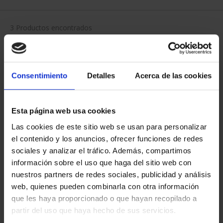
Has buscado "prado"
Quiso decir:
pard
?
ORDENAR POR:
Consentimiento
Detalles
Acerca de las cookies
Esta página web usa cookies
REFINAR
Las cookies de este sitio web se usan para personalizar
el contenido y los anuncios, ofrecer funciones de redes
sociales y analizar el tráfico. Además, compartimos
3 Productos encontrados
información sobre el uso que haga del sitio web con
nuestros partners de redes sociales, publicidad y análisis
web, quienes pueden combinarla con otra información
que les haya proporcionado o que hayan recopilado a
partir del uso que haya hecho de sus servicios.