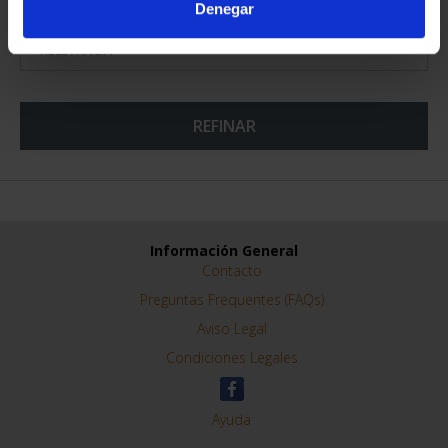
Denegar
275 ANIVERSARIO DE
GOYA (2021) LA
COMETA
153,00 €
ORDENAR POR:
REFINAR