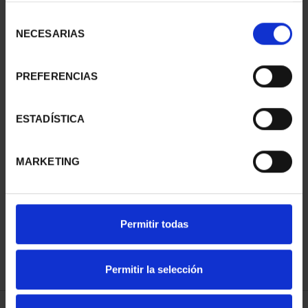
Selección
NECESARIAS
de
consentimiento
PREFERENCIAS
275 ANIVERSARIO DE
275 ANIVERSARIO DE
GOYA (2021) QUITASOL
GOYA (2021) PERRO
ESTADÍSTICA
153,00 €
153,00 €
MARKETING
Permitir todas
Permitir la selección