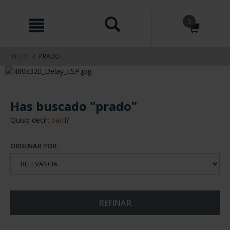
saltar
Saltar
0
al
al
contenido
men
de
navegacin
INICIO
PRADO
Has buscado "prado"
Quiso decir:
pard
?
ORDENAR POR:
REFINAR