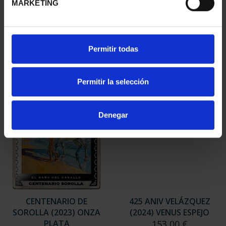
MARKETING
425 ANIV VELÁZQUEZ
CENTENARIO DE
(2024) CINCUENTÍN
SOROLLA (2023)
610,00 €
CINCUENTÍN
610,00 €
Permitir todas
Permitir la selección
Denegar
CENTENARIO DE
425 ANIV VELÁZQUEZ
SOROLLA (2023) ONZA
(2024) VENUS ESPEJO
PLATA
153,00 €