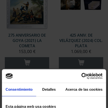
275 ANIVERSARIO DE
425 ANIV. DE
GOYA (2021) LA
VELÁZQUEZ (2024) COL.
COMETA
PLATA
153,00 €
1.069,00 €
Consentimiento
Detalles
Acerca de las cookies
Esta página web usa cookies