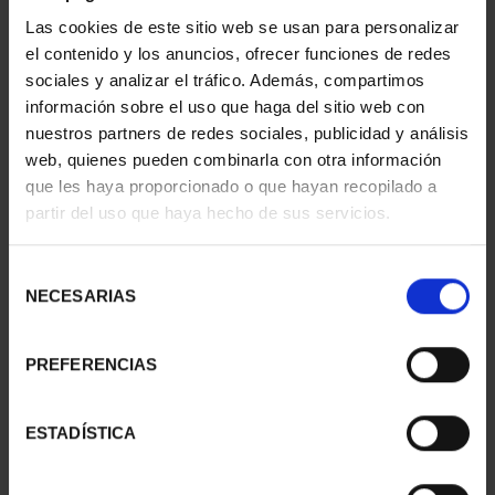
Las cookies de este sitio web se usan para personalizar
el contenido y los anuncios, ofrecer funciones de redes
sociales y analizar el tráfico. Además, compartimos
425 ANIV VELÁZQUEZ
425 ANIV VELÁZQUEZ
información sobre el uso que haga del sitio web con
(2024) HILANDERAS
(2024) FRAGUA
nuestros partners de redes sociales, publicidad y análisis
153,00 €
VULCANO
web, quienes pueden combinarla con otra información
153,00 €
que les haya proporcionado o que hayan recopilado a
partir del uso que haya hecho de sus servicios.
Selección
NECESARIAS
de
consentimiento
PREFERENCIAS
ESTADÍSTICA