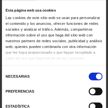
2 Productos encontrados
Esta página web usa cookies
Las cookies de este sitio web se usan para personalizar
el contenido y los anuncios, ofrecer funciones de redes
sociales y analizar el tráfico. Además, compartimos
información sobre el uso que haga del sitio web con
nuestros partners de redes sociales, publicidad y análisis
web, quienes pueden combinarla con otra información
que les haya proporcionado o que hayan recopilado a
partir del uso que haya hecho de sus servicios.
CENTENARIO DE
CENTENARIO DE
Selección
NECESARIAS
SOROLLA (2023) ONZA
SOROLLA (2023) 4
de
PLATA
ESCUDOS
consentimiento
153,00 €
2.330,00 €
PREFERENCIAS
ESTADÍSTICA