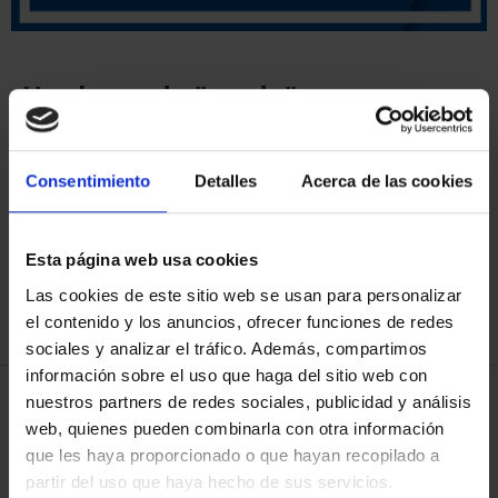
Has buscado "prado"
Quiso decir:
pard
?
ORDENAR POR:
Consentimiento
Detalles
Acerca de las cookies
Esta página web usa cookies
Las cookies de este sitio web se usan para personalizar
REFINAR
el contenido y los anuncios, ofrecer funciones de redes
sociales y analizar el tráfico. Además, compartimos
información sobre el uso que haga del sitio web con
nuestros partners de redes sociales, publicidad y análisis
3 Productos encontrados
web, quienes pueden combinarla con otra información
que les haya proporcionado o que hayan recopilado a
partir del uso que haya hecho de sus servicios.