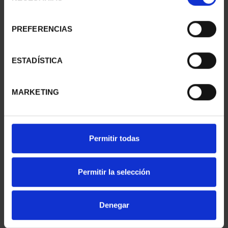
consentimiento
PREFERENCIAS
ESTADÍSTICA
CENTENARIO DE
ANIMALES PELIGRO EXT.
MARKETING
SOROLLA (2023)
ÁLBUM + 4 MONEDAS
COLECCIÓN C...
67,76 €
3.093,00 €
Permitir todas
Permitir la selección
Denegar