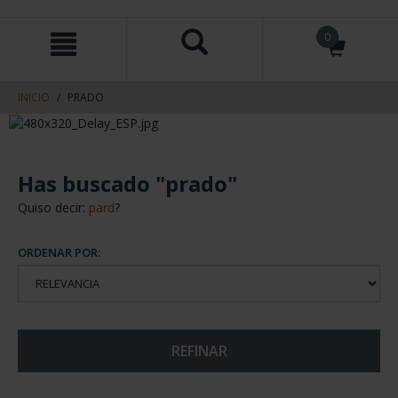
saltar
Saltar
0
al
al
contenido
men
de
navegacin
INICIO
PRADO
Has buscado "prado"
Quiso decir:
pard
?
ORDENAR POR:
REFINAR