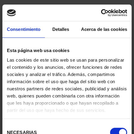
Consentimiento
Detalles
Acerca de las cookies
Esta página web usa cookies
Las cookies de este sitio web se usan para personalizar
el contenido y los anuncios, ofrecer funciones de redes
425 ANIV. DE VELÁQUEZ
425 ANIV. DE
sociales y analizar el tráfico. Además, compartimos
(2024) COL. COMP.
VELÁZQUEZ (2024) COL.
información sobre el uso que haga del sitio web con
5.349,00 €
PLATA
nuestros partners de redes sociales, publicidad y análisis
1.069,00 €
web, quienes pueden combinarla con otra información
que les haya proporcionado o que hayan recopilado a
partir del uso que haya hecho de sus servicios.
Selección
NECESARIAS
de