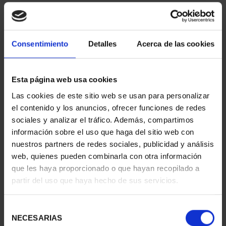
Consentimiento
Detalles
Acerca de las cookies
Esta página web usa cookies
Las cookies de este sitio web se usan para personalizar
275 ANIVERSARIO DE
275 ANIVERSARIO DE
el contenido y los anuncios, ofrecer funciones de redes
GOYA (2021)
GOYA (2021)
sociales y analizar el tráfico. Además, compartimos
COLECCIÓN...
CINCUENTI...
información sobre el uso que haga del sitio web con
1.069,00 €
610,00 €
nuestros partners de redes sociales, publicidad y análisis
web, quienes pueden combinarla con otra información
que les haya proporcionado o que hayan recopilado a
partir del uso que haya hecho de sus servicios.
Selección
NECESARIAS
de