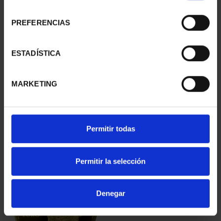
consentimiento
PREFERENCIAS
ESTADÍSTICA
275 ANIVERSARIO DE
275 ANIVERSARIO DE
GOYA (2021)
GOYA (2021) LA
MARKETING
COLECCIÓN...
COMETA
5.349,00 €
153,00 €
Permitir todas
Permitir la selección
Denegar