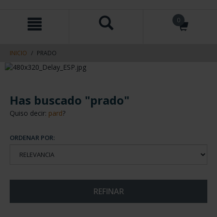
saltar
Saltar
0
al
al
contenido
men
de
navegacin
INICIO
PRADO
Has buscado "prado"
Quiso decir:
pard
?
ORDENAR POR:
REFINAR