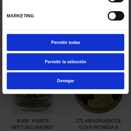
BURIL 'RETRATO DE
275 ANIVERSARIO DE
HOMBRE'
GOYA (2021) LA
MARKETING
72,00 €
COMETA
153,00 €
Permitir todas
Permitir la selección
Denegar
BURIL 'FUENTE
275 ANIVERSARIO DE
NEPTUNO MADRID'
GOYA-MONEDA 8