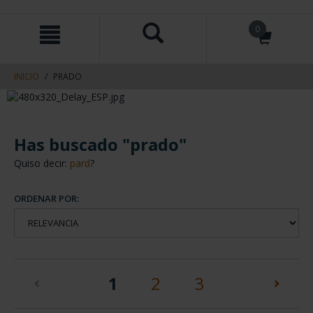
saltar
Saltar
0
al
al
contenido
men
de
navegacin
INICIO
PRADO
Has buscado "prado"
Quiso decir:
pard
?
ORDENAR POR:
(current)
1
2
3