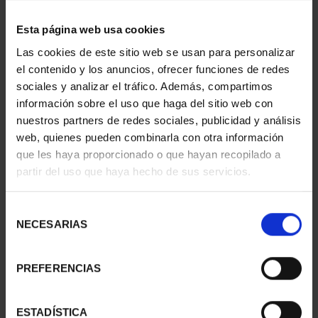
Esta página web usa cookies
Las cookies de este sitio web se usan para personalizar
275 ANIVERSARIO DE
275 ANIVERSARIO DE
el contenido y los anuncios, ofrecer funciones de redes
GOYA (2021)
GOYA (2021)
sociales y analizar el tráfico. Además, compartimos
CINCUENTI...
COLECCIÓN...
información sobre el uso que haga del sitio web con
610,00 €
5.349,00 €
nuestros partners de redes sociales, publicidad y análisis
web, quienes pueden combinarla con otra información
que les haya proporcionado o que hayan recopilado a
partir del uso que haya hecho de sus servicios.
Selección
NECESARIAS
de
consentimiento
PREFERENCIAS
ESTADÍSTICA