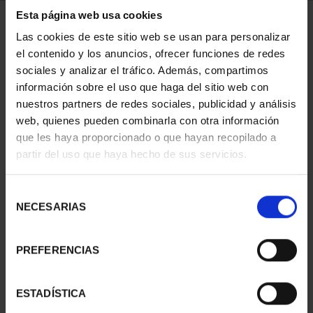
Esta página web usa cookies
2 Productos encontrados
Las cookies de este sitio web se usan para personalizar
el contenido y los anuncios, ofrecer funciones de redes
sociales y analizar el tráfico. Además, compartimos
información sobre el uso que haga del sitio web con
nuestros partners de redes sociales, publicidad y análisis
web, quienes pueden combinarla con otra información
que les haya proporcionado o que hayan recopilado a
partir del uso que haya hecho de sus servicios.
Selección
CAPITALES ESPAÑOLAS
CAPITALES ESPAÑOLAS
NECESARIAS
de
- ALMERÍA
- JAÉN
consentimiento
73,00 €
73,00 €
PREFERENCIAS
ESTADÍSTICA