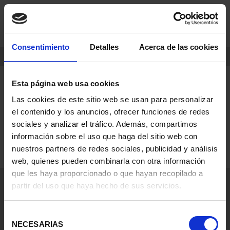
saltar
Saltar
0
al
al
contenido
men
de
Consentimiento
Detalles
Acerca de las cookies
navegacin
INICIO
PARD
Esta página web usa cookies
Las cookies de este sitio web se usan para personalizar
0 elementos encontrados para la palabra clave
el contenido y los anuncios, ofrecer funciones de redes
pard
sociales y analizar el tráfico. Además, compartimos
información sobre el uso que haga del sitio web con
SEGUIR COMPRANDO
nuestros partners de redes sociales, publicidad y análisis
web, quienes pueden combinarla con otra información
que les haya proporcionado o que hayan recopilado a
Información General
partir del uso que haya hecho de sus servicios.
Contacto
Preguntas Frequentes (FAQs)
Selección
Aviso Legal
NECESARIAS
de