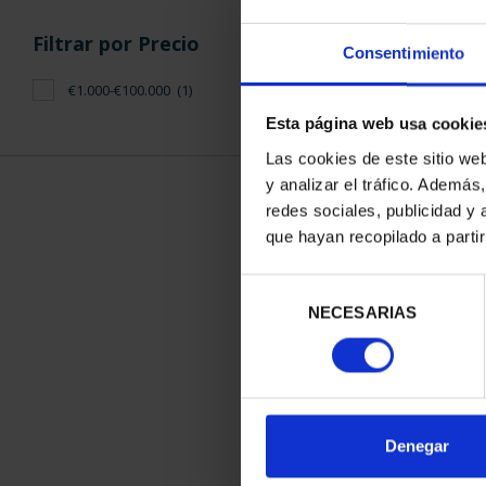
Filtrar por Precio
Consentimiento
€1.000-€100.000
(1)
Esta página web usa cookie
Las cookies de este sitio we
y analizar el tráfico. Ademá
redes sociales, publicidad y
que hayan recopilado a parti
275 ANIVERSA
MONEDA 8
Selección
4.280
NECESARIAS
de
consentimiento
Denegar
ORDENAR POR: