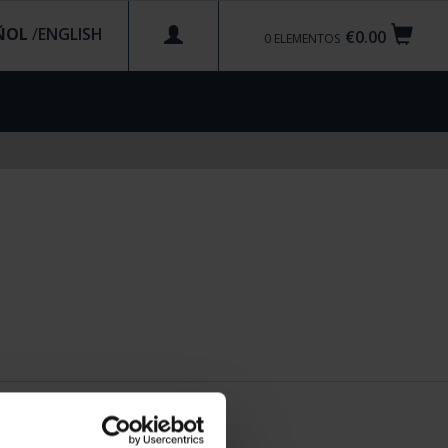
ÑOL
/
€0.00
0
ELEMENTOS