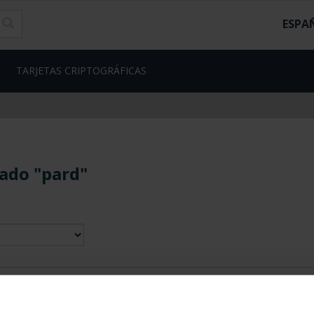
ESPA
TARJETAS CRIPTOGRÁFICAS
ado "pard"
contrados