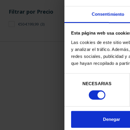
Filtrar por Precio
Consentimiento
€50-€199,99
(3)
Esta página web usa cookie
Las cookies de este sitio we
y analizar el tráfico. Ademá
redes sociales, publicidad y
que hayan recopilado a parti
275 ANIVERS
(2021) 
Selección
153,
NECESARIAS
de
consentimiento
Denegar
ORDENAR POR: