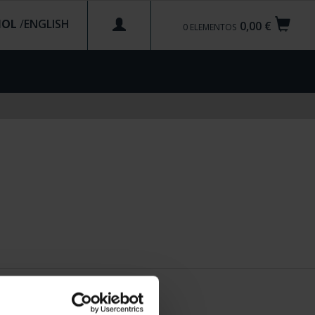
ÑOL
/
0,00 €
0
ELEMENTOS