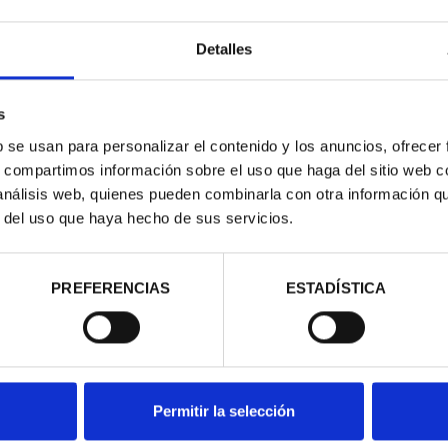
Detalles
s
b se usan para personalizar el contenido y los anuncios, ofrecer
s, compartimos información sobre el uso que haga del sitio web 
 análisis web, quienes pueden combinarla con otra información q
r del uso que haya hecho de sus servicios.
ARIO DE GOYA
275 ANIVERSARIO DE GOYA
275 
QUITASOL
(2021) LA COMETA
00 €
153,00 €
PREFERENCIAS
ESTADÍSTICA
Permitir la selección