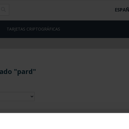
ESPA
TARJETAS CRIPTOGRÁFICAS
ado "pard"
contrados