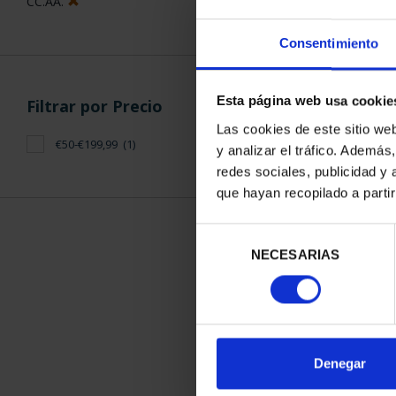
CC.AA.
Consentimiento
Esta página web usa cookie
Filtrar por Precio
Las cookies de este sitio we
€50-€199,99
(1)
y analizar el tráfico. Ademá
redes sociales, publicidad y
que hayan recopilado a parti
800 AÑOS
BURGOS (202
Selección
140,
NECESARIAS
de
consentimiento
Denegar
ORDENAR POR: