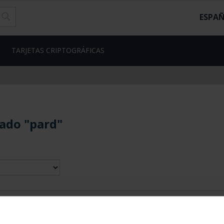
ESPA
TARJETAS CRIPTOGRÁFICAS
ado "pard"
contrados