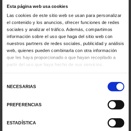
Esta página web usa cookies
Las cookies de este sitio web se usan para personalizar
el contenido y los anuncios, ofrecer funciones de redes
Has buscado "pard"
sociales y analizar el tráfico. Además, compartimos
información sobre el uso que haga del sitio web con
ORDENAR POR:
nuestros partners de redes sociales, publicidad y análisis
web, quienes pueden combinarla con otra información
que les haya proporcionado o que hayan recopilado a
partir del uso que haya hecho de sus servicios.
REFINAR
Selección
NECESARIAS
de
consentimiento
1 Productos encontrados
PREFERENCIAS
ESTADÍSTICA