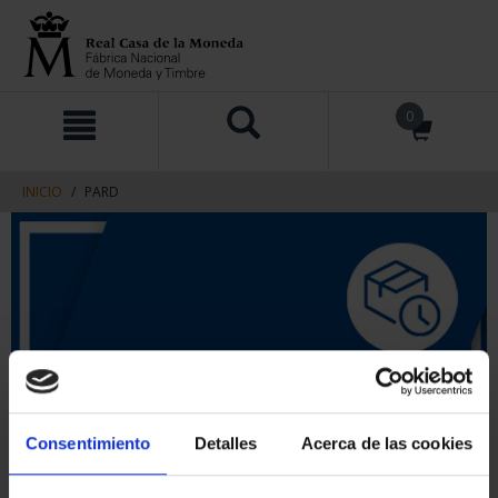
saltar
Saltar
0
al
al
contenido
men
de
navegacin
INICIO
PARD
Consentimiento
Detalles
Acerca de las cookies