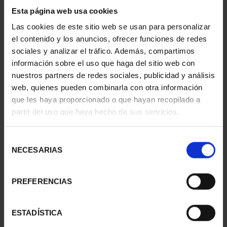
1 Productos encontrados
Esta página web usa cookies
Las cookies de este sitio web se usan para personalizar
el contenido y los anuncios, ofrecer funciones de redes
sociales y analizar el tráfico. Además, compartimos
información sobre el uso que haga del sitio web con
nuestros partners de redes sociales, publicidad y análisis
web, quienes pueden combinarla con otra información
que les haya proporcionado o que hayan recopilado a
partir del uso que haya hecho de sus servicios.
Selección
CIUDADES PATRIMONIO
NECESARIAS
II - SALAMANCA
de
73,00 €
consentimiento
PREFERENCIAS
ESTADÍSTICA