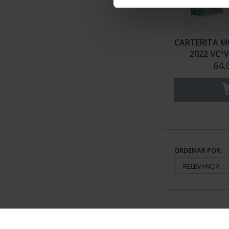
CARTERITA M
2022 VCº
64,
ORDENAR POR:
Información General