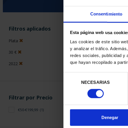
Consentimiento
Has busc
Filtros aplicados
Esta página web usa cookie
Plata
Las cookies de este sitio we
ORDENAR POR:
y analizar el tráfico. Ademá
30 €
redes sociales, publicidad y
que hayan recopilado a parti
2022
Selección
1 Productos en
NECESARIAS
de
consentimiento
Filtrar por Precio
€50-€199,99
(1)
Denegar