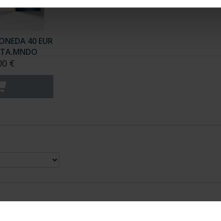
ONEDA 40 EUR
VTA.MNDO
00 €