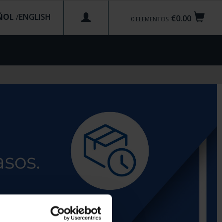
ÑOL
/
€0.00
0
ELEMENTOS