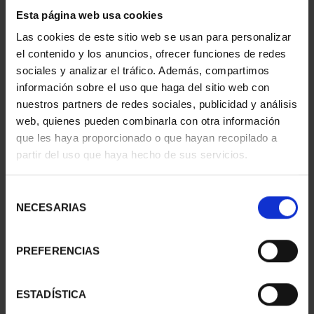
1 Productos encontrados
Esta página web usa cookies
Las cookies de este sitio web se usan para personalizar
el contenido y los anuncios, ofrecer funciones de redes
sociales y analizar el tráfico. Además, compartimos
información sobre el uso que haga del sitio web con
nuestros partners de redes sociales, publicidad y análisis
web, quienes pueden combinarla con otra información
que les haya proporcionado o que hayan recopilado a
partir del uso que haya hecho de sus servicios.
Selección
CLARA CAMPOAMOR
NECESARIAS
(2022) 8 REALES
de
140,00 €
consentimiento
PREFERENCIAS
ESTADÍSTICA