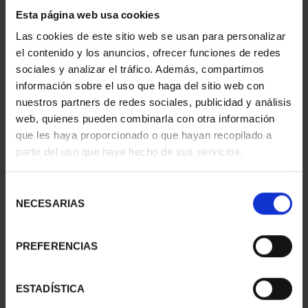
2 Productos encontrados
Esta página web usa cookies
Las cookies de este sitio web se usan para personalizar
el contenido y los anuncios, ofrecer funciones de redes
sociales y analizar el tráfico. Además, compartimos
información sobre el uso que haga del sitio web con
nuestros partners de redes sociales, publicidad y análisis
web, quienes pueden combinarla con otra información
que les haya proporcionado o que hayan recopilado a
partir del uso que haya hecho de sus servicios.
Selección
MARÍA DE MAEZTU
250 ANIVERSARIO DE
NECESARIAS
(2023) 8 REALES
JORGE JUAN (2023) 8 R...
de
140,00 €
140,00 €
consentimiento
PREFERENCIAS
ESTADÍSTICA