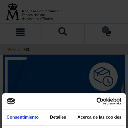
saltar
Saltar
0
al
al
contenido
men
de
navegacin
INICIO
PARD
Consentimiento
Detalles
Acerca de las cookies