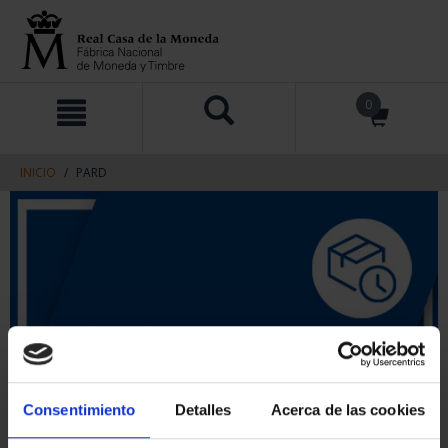
saltar
Saltar
0
al
al
contenido
men
de
navegacin
INICIO
PARD
Consentimiento
Detalles
Acerca de las cookies