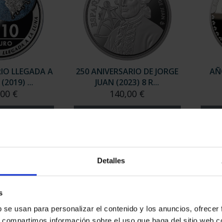
RIO LLEGADA A
250 ANIVERSARIO DE JORGE
AÑ
(2019) ...
JUAN (2023) 8 R...
,00 €
140,00 €
Detalles
s
b se usan para personalizar el contenido y los anuncios, ofrecer
s, compartimos información sobre el uso que haga del sitio web 