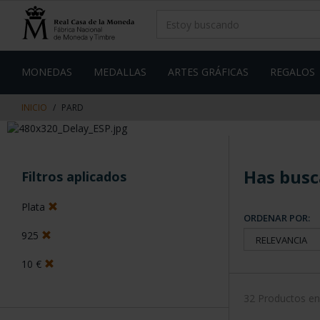
saltar
Saltar
al
al
contenido
men
de
navegacin
MONEDAS
MEDALLAS
ARTES GRÁFICAS
REGALOS
INICIO
PARD
Has busc
Filtros aplicados
Plata
ORDENAR POR:
925
10 €
32 Productos e