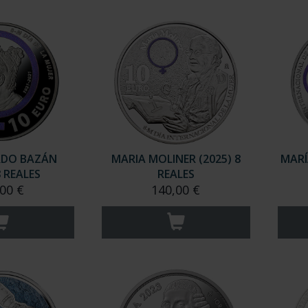
RDO BAZÁN
MARIA MOLINER (2025) 8
MARÍ
8 REALES
REALES
00 €
140,00 €