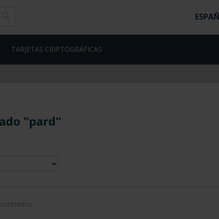
ESPA
TARJETAS CRIPTOGRÁFICAS
ado "pard"
ncontrados