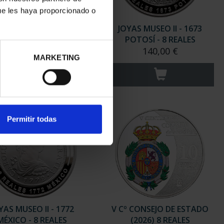
ue les haya proporcionado o
GAUDÍ - CASA MILÁ 8
JOYAS MUSEO II - 1673
REALES
POTOSÍ - 8 REALES
140,00 €
140,00 €
MARKETING
Permitir todas
YAS MUSEO II - 1772
V Cº CONSEJO DE ESTADO
MÉXICO - 8 REALES
(2026) 8 REALES