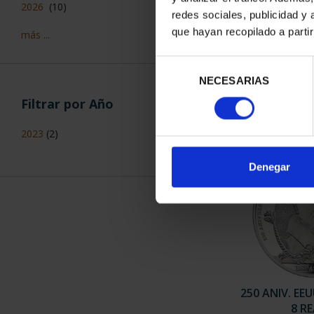
2026
(10)
redes sociales, publicidad y
que hayan recopilado a parti
más ...
250 ANIV. 
SAAVEDRA
Selección
140
NECESARIAS
de
consentimiento
Filtrar por Año
2023
(2)
Denegar
250 ANIV. EE
8 R