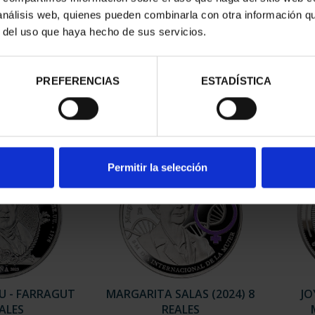
 análisis web, quienes pueden combinarla con otra información q
r del uso que haya hecho de sus servicios.
EEUU - FCO.
250 ANIV. EEUU - SOLANO Y
AÑO 
 8 REALES
BOTE 8 REALES
,00 €
140,00 €
PREFERENCIAS
ESTADÍSTICA
Permitir la selección
UU - FARRAGUT
MARGARITA SALAS (2024) 8
JO
EALES
REALES