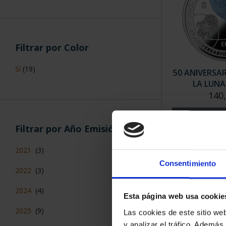
Filtrar por Color
Sí
(19)
50 ANIVERSA
LA LUNA 
140
Filtrar por Año Emisión
2021
(3)
Consentimiento
2022
(3)
2024
(4)
Esta página web usa cookie
2025
(9)
Las cookies de este sitio we
y analizar el tráfico. Ademá