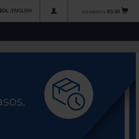
ÑOL
/
€0.00
0
ELEMENTOS