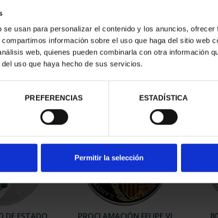
s
b se usan para personalizar el contenido y los anuncios, ofrecer
ER (2025) 8
MARÍA DE MAEZTU (2023) 8
EQUI
s, compartimos información sobre el uso que haga del sitio web 
LES
REALES
 análisis web, quienes pueden combinarla con otra información q
00 €
140,00 €
r del uso que haya hecho de sus servicios.
PREFERENCIAS
ESTADÍSTICA
Permitir la selección
JO DE ESTADO
PROCLAMACIÓN FELIPE VI
8