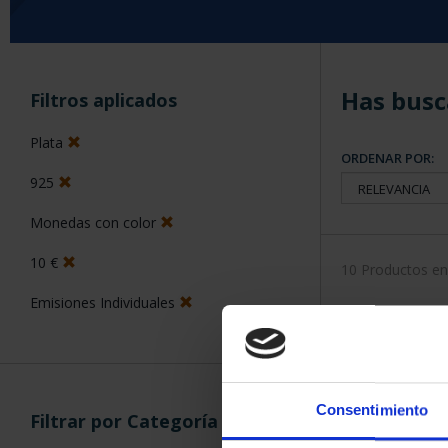
Has busc
Filtros aplicados
Plata
ORDENAR POR:
925
Monedas con color
10 €
10 Productos e
Emisiones Individuales
Consentimiento
Filtrar por Categoría