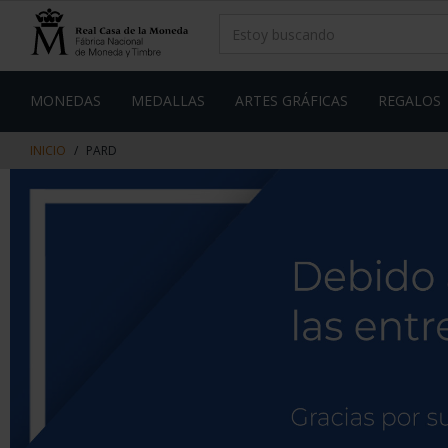
saltar
Saltar
al
al
contenido
men
de
navegacin
MONEDAS
MEDALLAS
ARTES GRÁFICAS
REGALOS
INICIO
PARD