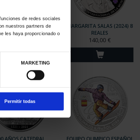
 funciones de redes sociales
PO OLIMPICO ESPAÑOL
MARGARITA SALAS (2024) 8
con nuestros partners de
2024 - 8 REALES
REALES
ue les haya proporcionado o
140,00 €
140,00 €
MARKETING
Permitir todas
00 AÑOS CATEDRAL
EQUIPO OLIMPICO ESPAÑOL