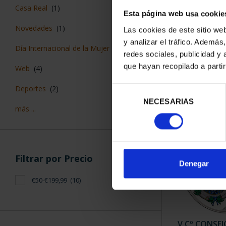
Casa Real
(1)
Esta página web usa cookie
Novedades
(1)
Las cookies de este sitio we
MARIA MOLIN
y analizar el tráfico. Ademá
Día Internacional de la Mujer
(3)
REA
redes sociales, publicidad y
140,
que hayan recopilado a parti
Web
(4)
Deportes
(2)
Selección
NECESARIAS
de
más ...
consentimiento
Filtrar por Precio
Denegar
€50-€199,99
(10)
V Cº CONSE