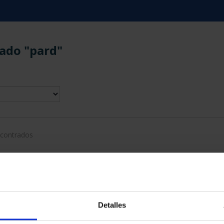
ado "pard"
ncontrados
Detalles