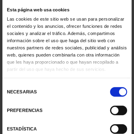
Esta página web usa cookies
1 Productos encontrados
Las cookies de este sitio web se usan para personalizar
el contenido y los anuncios, ofrecer funciones de redes
sociales y analizar el tráfico. Además, compartimos
información sobre el uso que haga del sitio web con
nuestros partners de redes sociales, publicidad y análisis
web, quienes pueden combinarla con otra información
que les haya proporcionado o que hayan recopilado a
partir del uso que haya hecho de sus servicios.
Selección
275 ANIVERSARIO DE
NECESARIAS
de
GOYA (2021)
consentimiento
CINCUENTI...
610,00 €
PREFERENCIAS
ESTADÍSTICA